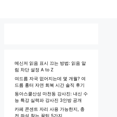
메신저 읽음 표시 끄는 방법: 읽음 알
림 차단 설정 A to Z
여드름 자국 없어지는데 몇 개월? 여
드름 흉터 자연 회복 시간 솔직 후기
동아스쿨산성 마천동 강사진: 내신 수
능 특강 실력파 강사진 3인방 공개
카페 콘센트 자리 사용 가능한지, 충
전 좌석 찾는 꿀팁 5가지