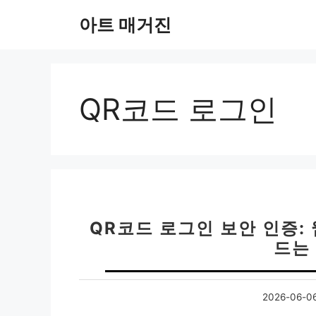
컨
아트 매거진
텐
츠
로
건
너
QR코드 로그인
뛰
기
QR코드 로그인 보안 인증:
드는
2026-06-0