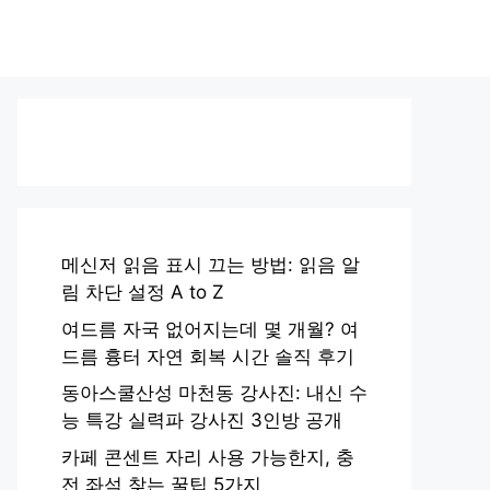
메신저 읽음 표시 끄는 방법: 읽음 알
림 차단 설정 A to Z
여드름 자국 없어지는데 몇 개월? 여
드름 흉터 자연 회복 시간 솔직 후기
동아스쿨산성 마천동 강사진: 내신 수
능 특강 실력파 강사진 3인방 공개
카페 콘센트 자리 사용 가능한지, 충
전 좌석 찾는 꿀팁 5가지