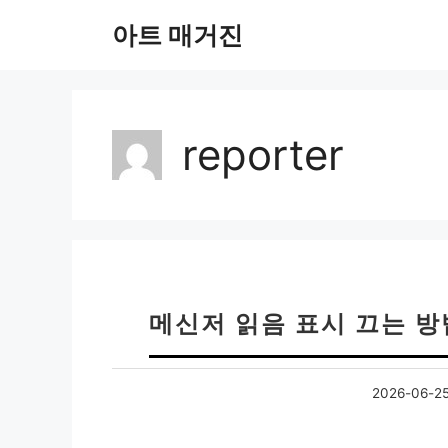
컨
아트 매거진
텐
츠
로
건
너
reporter
뛰
기
메신저 읽음 표시 끄는 방법
2026-06-2