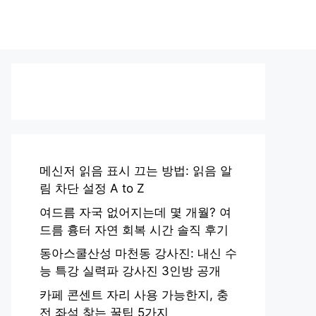
메신저 읽음 표시 끄는 방법: 읽음 알
림 차단 설정 A to Z
여드름 자국 없어지는데 몇 개월? 여
드름 흉터 자연 회복 시간 솔직 후기
동아스쿨산성 마천동 강사진: 내신 수
능 특강 실력파 강사진 3인방 공개
카페 콘센트 자리 사용 가능한지, 충
전 좌석 찾는 꿀팁 5가지