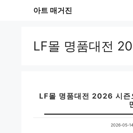
컨
아트 매거진
텐
츠
로
건
너
LF몰 명품대전 20
뛰
기
LF몰 명품대전 2026 시
2026-05-1