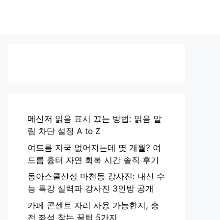
메신저 읽음 표시 끄는 방법: 읽음 알
림 차단 설정 A to Z
여드름 자국 없어지는데 몇 개월? 여
드름 흉터 자연 회복 시간 솔직 후기
동아스쿨산성 마천동 강사진: 내신 수
능 특강 실력파 강사진 3인방 공개
카페 콘센트 자리 사용 가능한지, 충
전 좌석 찾는 꿀팁 5가지