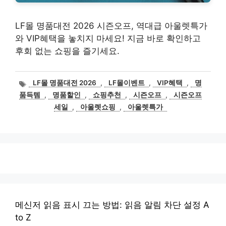
LF몰 명품대전 2026 시즌오프, 역대급 아울렛특가
와 VIP혜택을 놓치지 마세요! 지금 바로 확인하고
후회 없는 쇼핑을 즐기세요.
태
LF몰 명품대전 2026
,
LF몰이벤트
,
VIP혜택
,
명
그
품득템
,
명품할인
,
쇼핑추천
,
시즌오프
,
시즌오프
세일
,
아울렛쇼핑
,
아울렛특가
메신저 읽음 표시 끄는 방법: 읽음 알림 차단 설정 A
to Z