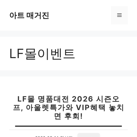
컨
텐
아트 매거진
메
츠
로
뉴
건
너
LF몰이벤트
뛰
기
LF몰 명품대전 2026 시즌오
프, 아울렛특가와 VIP혜택 놓치
면 후회!