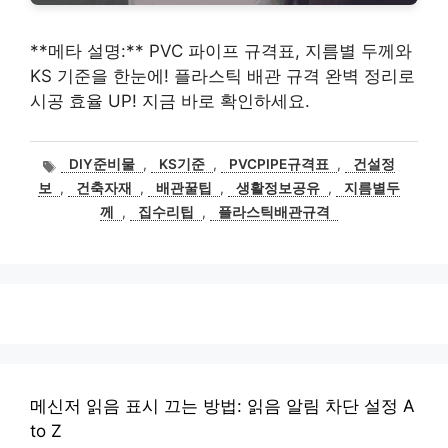
**메타 설명:** PVC 파이프 규격표, 지름별 두께와
KS 기준을 한눈에! 플라스틱 배관 규격 완벽 정리로
시공 효율 UP! 지금 바로 확인하세요.
태
DIY준비물
,
KS기준
,
PVCPIPE규격표
,
건설정
그
보
,
건축자재
,
배관꿀팁
,
생활정보공유
,
지름별두
께
,
집수리팁
,
플라스틱배관규격
메신저 읽음 표시 끄는 방법: 읽음 알림 차단 설정 A
to Z