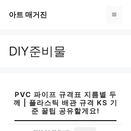
컨
텐
아트 매거진
메
츠
로
뉴
건
너
DIY준비물
뛰
기
PVC 파이프 규격표 지름별 두
께 | 플라스틱 배관 규격 KS 기
준 꿀팁 공유할게요!