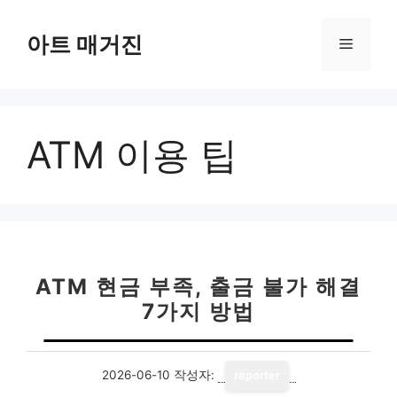
컨
텐
아트 매거진
메
츠
로
뉴
건
너
ATM 이용 팁
뛰
기
ATM 현금 부족, 출금 불가 해결
7가지 방법
2026-06-10
작성자:
reporter