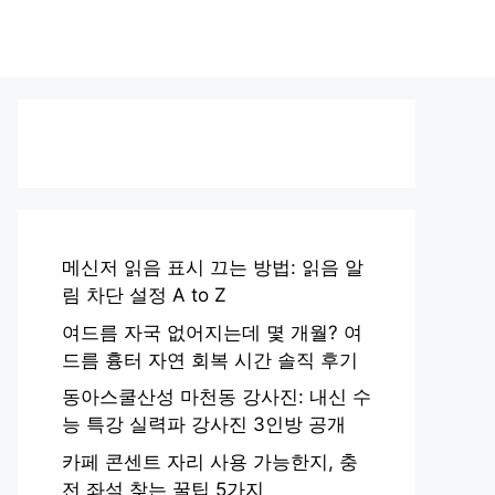
메신저 읽음 표시 끄는 방법: 읽음 알
림 차단 설정 A to Z
여드름 자국 없어지는데 몇 개월? 여
드름 흉터 자연 회복 시간 솔직 후기
동아스쿨산성 마천동 강사진: 내신 수
능 특강 실력파 강사진 3인방 공개
카페 콘센트 자리 사용 가능한지, 충
전 좌석 찾는 꿀팁 5가지