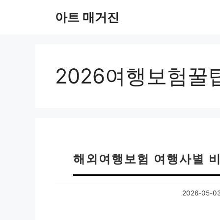
컨
아트 매거진
텐
츠
로
건
너
2026여행보험꿀
뛰
기
해외여행보험 여행사별 비
2026-05-0