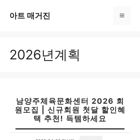
컨
텐
아트 매거진
메
츠
로
뉴
건
너
2026년계획
뛰
기
남양주체육문화센터 2026 회
원모집 | 신규회원 첫달 할인혜
택 추천! 득템하세요