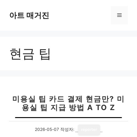
컨
텐
아트 매거진
메
츠
로
뉴
건
너
현금 팁
뛰
기
미용실 팁 카드 결제 현금만? 미
용실 팁 지급 방법 A TO Z
2026-05-07
작성자:
reporter