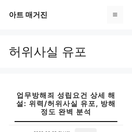
컨
텐
아트 매거진
메
츠
로
뉴
건
너
허위사실 유포
뛰
기
업무방해죄 성립요건 상세 해
설: 위력/허위사실 유포, 방해
정도 완벽 분석