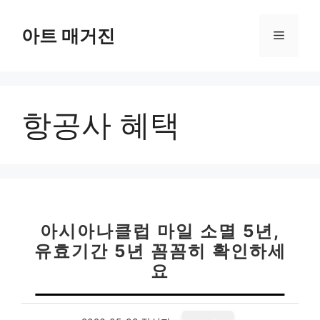
컨
텐
아트 매거진
메
츠
로
뉴
건
너
항공사 혜택
뛰
기
아시아나클럽 마일 소멸 5년,
유효기간 5년 꼼꼼히 확인하세
요