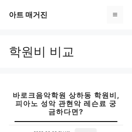
컨
텐
아트 매거진
메
츠
로
뉴
건
너
학원비 비교
뛰
기
바로크음악학원 상하동 학원비,
피아노 성악 관현악 레슨료 궁
금하다면?