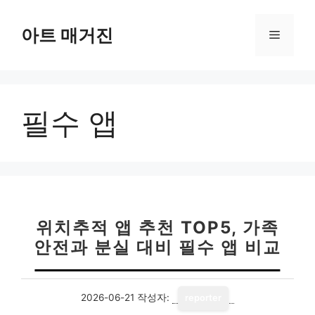
컨
텐
아트 매거진
메
츠
로
뉴
건
너
필수 앱
뛰
기
위치추적 앱 추천 TOP5, 가족
안전과 분실 대비 필수 앱 비교
2026-06-21
작성자:
reporter