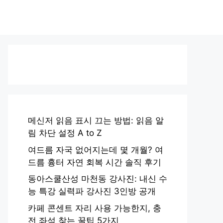
메신저 읽음 표시 끄는 방법: 읽음 알
림 차단 설정 A to Z
여드름 자국 없어지는데 몇 개월? 여
드름 흉터 자연 회복 시간 솔직 후기
동아스쿨산성 마천동 강사진: 내신 수
능 특강 실력파 강사진 3인방 공개
카페 콘센트 자리 사용 가능한지, 충
전 좌석 찾는 꿀팁 5가지