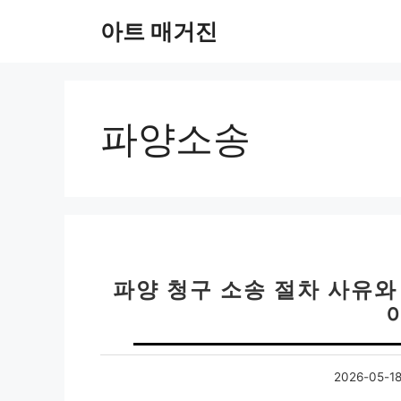
컨
아트 매거진
텐
츠
로
건
너
파양소송
뛰
기
파양 청구 소송 절차 사유와
2026-05-1