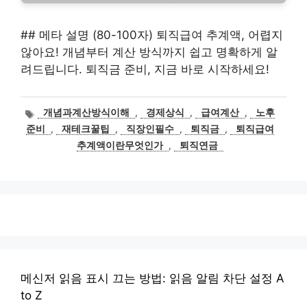
## 메타 설명 (80-100자) 퇴직급여 추계액, 어렵지
않아요! 개념부터 계산 방식까지 쉽고 명확하게 알
려드립니다. 퇴직금 준비, 지금 바로 시작하세요!
태
개념과계산방식이해
,
경제상식
,
급여계산
,
노후
그
준비
,
재테크꿀팁
,
직장인필수
,
퇴직금
,
퇴직급여
추계액이란무엇인가
,
퇴직연금
메신저 읽음 표시 끄는 방법: 읽음 알림 차단 설정 A
to Z