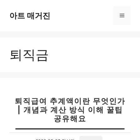
컨
텐
아트 매거진
메
츠
로
뉴
건
너
퇴직금
뛰
기
퇴직급여 추계액이란 무엇인가
| 개념과 계산 방식 이해 꿀팁
공유해요