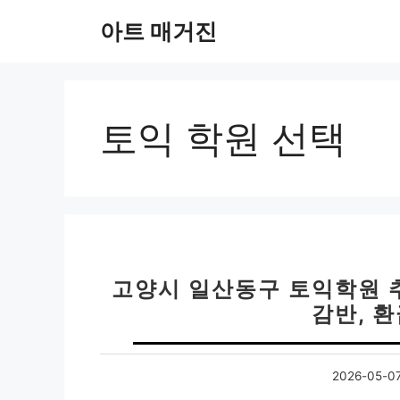
컨
아트 매거진
텐
츠
로
건
너
토익 학원 선택
뛰
기
고양시 일산동구 토익학원 추천
감반, 
2026-05-0