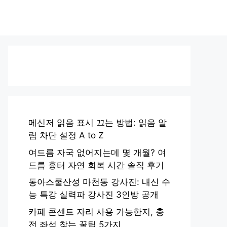
메신저 읽음 표시 끄는 방법: 읽음 알
림 차단 설정 A to Z
여드름 자국 없어지는데 몇 개월? 여
드름 흉터 자연 회복 시간 솔직 후기
동아스쿨산성 마천동 강사진: 내신 수
능 특강 실력파 강사진 3인방 공개
카페 콘센트 자리 사용 가능한지, 충
전 좌석 찾는 꿀팁 5가지