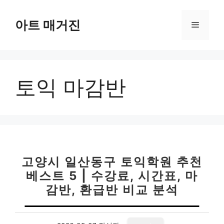
컨
텐
아트 매거진
메
츠
로
뉴
건
너
토익 마감반
뛰
기
고양시 일산동구 토익학원 추천
베스트 5 | 수강료, 시간표, 마
감반, 환급반 비교 분석