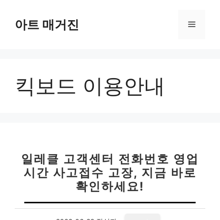
컨
텐
아트 매거진
메
츠
로
뉴
건
너
킥보드 이용안내
뛰
기
일레클 고객센터 전화번호 영업
시간 사고접수 고장, 지금 바로
확인하세요!