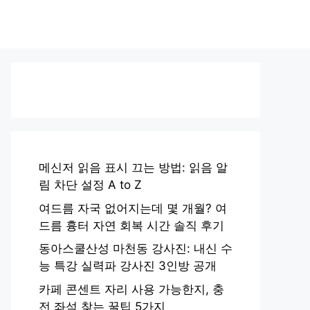
메신저 읽음 표시 끄는 방법: 읽음 알
림 차단 설정 A to Z
여드름 자국 없어지는데 몇 개월? 여
드름 흉터 자연 회복 시간 솔직 후기
동아스쿨산성 마천동 강사진: 내신 수
능 특강 실력파 강사진 3인방 공개
카페 콘센트 자리 사용 가능한지, 충
전 좌석 찾는 꿀팁 5가지