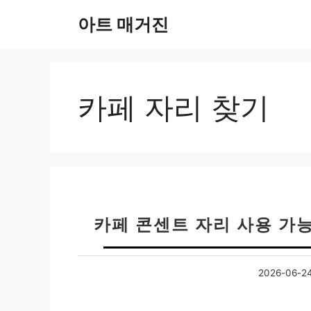
컨
아트 매거진
텐
츠
로
건
너
카페 자리 찾기
뛰
기
카페 콘센트 자리 사용 가능
2026-06-2