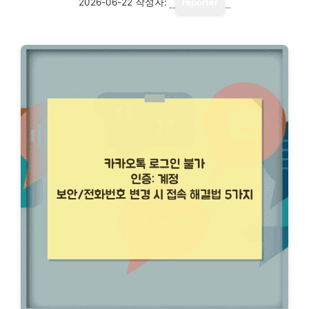
2026-06-22
작성자:
reporter