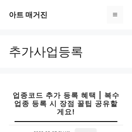
컨
텐
아트 매거진
메
츠
로
뉴
건
너
추가사업등록
뛰
기
업종코드 추가 등록 혜택 | 복수
업종 등록 시 장점 꿀팁 공유할
게요!