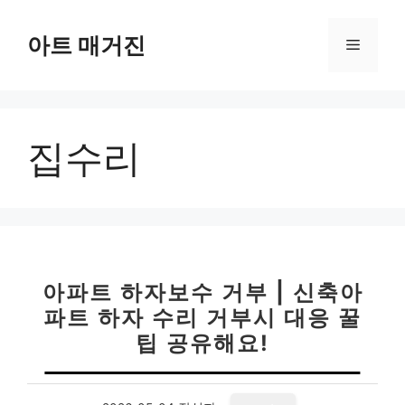
컨
텐
아트 매거진
메
츠
로
뉴
건
너
집수리
뛰
기
아파트 하자보수 거부 | 신축아
파트 하자 수리 거부시 대응 꿀
팁 공유해요!