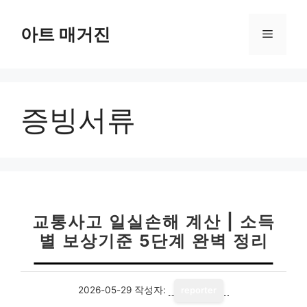
컨
텐
아트 매거진
메
츠
로
뉴
건
너
증빙서류
뛰
기
교통사고 일실손해 계산 | 소득
별 보상기준 5단계 완벽 정리
2026-05-29
작성자:
reporter