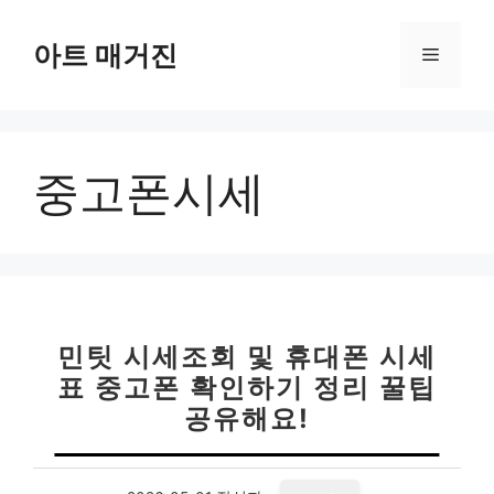
컨
텐
아트 매거진
메
츠
로
뉴
건
너
중고폰시세
뛰
기
민팃 시세조회 및 휴대폰 시세
표 중고폰 확인하기 정리 꿀팁
공유해요!