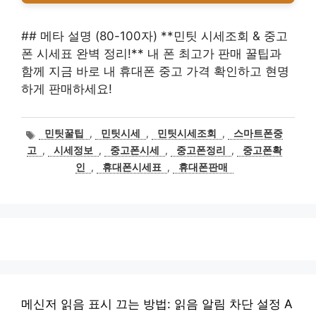
## 메타 설명 (80-100자) **민팃 시세조회 & 중고
폰 시세표 완벽 정리!** 내 폰 최고가 판매 꿀팁과
함께 지금 바로 내 휴대폰 중고 가격 확인하고 현명
하게 판매하세요!
태
민팃꿀팁
,
민팃시세
,
민팃시세조회
,
스마트폰중
그
고
,
시세정보
,
중고폰시세
,
중고폰정리
,
중고폰확
인
,
휴대폰시세표
,
휴대폰판매
메신저 읽음 표시 끄는 방법: 읽음 알림 차단 설정 A