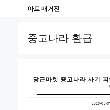
컨
아트 매거진
텐
츠
로
건
너
중고나라 환급
뛰
기
당근마켓 중고나라 사기 피
2026-05-3