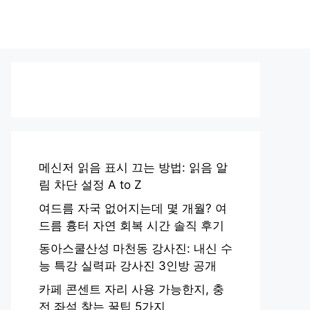
메신저 읽음 표시 끄는 방법: 읽음 알
림 차단 설정 A to Z
여드름 자국 없어지는데 몇 개월? 여
드름 흉터 자연 회복 시간 솔직 후기
동아스쿨산성 마천동 강사진: 내신 수
능 특강 실력파 강사진 3인방 공개
카페 콘센트 자리 사용 가능한지, 충
전 좌석 찾는 꿀팁 5가지