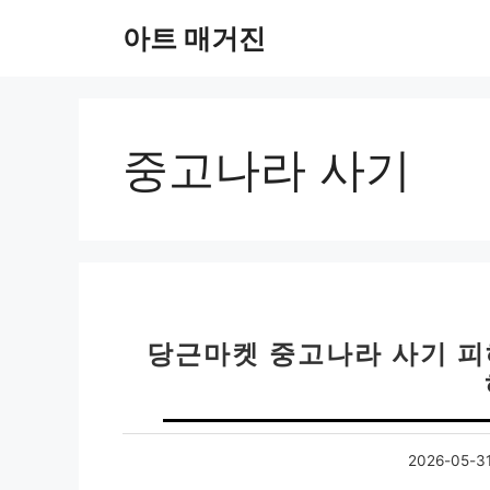
컨
아트 매거진
텐
츠
로
건
너
중고나라 사기
뛰
기
당근마켓 중고나라 사기 피
2026-05-3