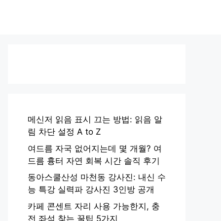
메신저 읽음 표시 끄는 방법: 읽음 알
림 차단 설정 A to Z
여드름 자국 없어지는데 몇 개월? 여
드름 흉터 자연 회복 시간 솔직 후기
동아스쿨산성 마천동 강사진: 내신 수
능 특강 실력파 강사진 3인방 공개
카페 콘센트 자리 사용 가능한지, 충
전 좌석 찾는 꿀팁 5가지