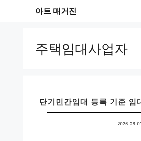
컨
아트 매거진
텐
츠
로
건
너
주택임대사업자
뛰
기
단기민간임대 등록 기준 임대
2026-06-0