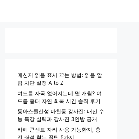
메신저 읽음 표시 끄는 방법: 읽음 알
림 차단 설정 A to Z
여드름 자국 없어지는데 몇 개월? 여
드름 흉터 자연 회복 시간 솔직 후기
동아스쿨산성 마천동 강사진: 내신 수
능 특강 실력파 강사진 3인방 공개
카페 콘센트 자리 사용 가능한지, 충
전 좌석 찾는 꿀팁 5가지