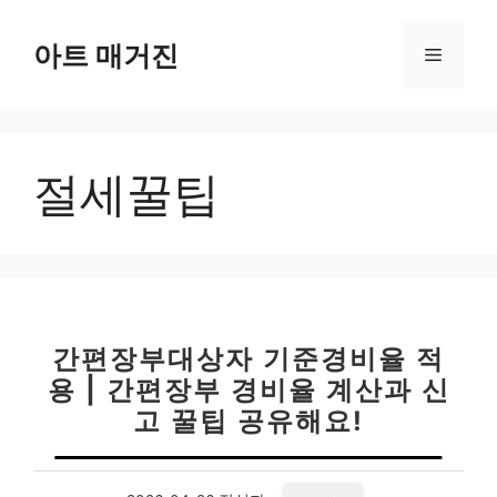
컨
텐
아트 매거진
메
츠
로
뉴
건
너
절세꿀팁
뛰
기
간편장부대상자 기준경비율 적
용 | 간편장부 경비율 계산과 신
고 꿀팁 공유해요!