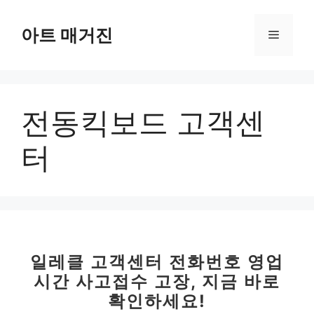
컨
텐
아트 매거진
메
츠
로
뉴
건
너
전동킥보드 고객센
뛰
기
터
일레클 고객센터 전화번호 영업
시간 사고접수 고장, 지금 바로
확인하세요!