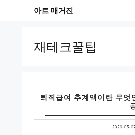
컨
아트 매거진
텐
츠
로
건
너
재테크꿀팁
뛰
기
퇴직급여 추계액이란 무엇인
2026-05-0