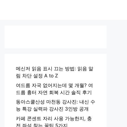
메신저 읽음 표시 끄는 방법: 읽음 알
림 차단 설정 A to Z
여드름 자국 없어지는데 몇 개월? 여
드름 흉터 자연 회복 시간 솔직 후기
동아스쿨산성 마천동 강사진: 내신 수
능 특강 실력파 강사진 3인방 공개
카페 콘센트 자리 사용 가능한지, 충
전 좌석 찾는 꿀팁 5가지