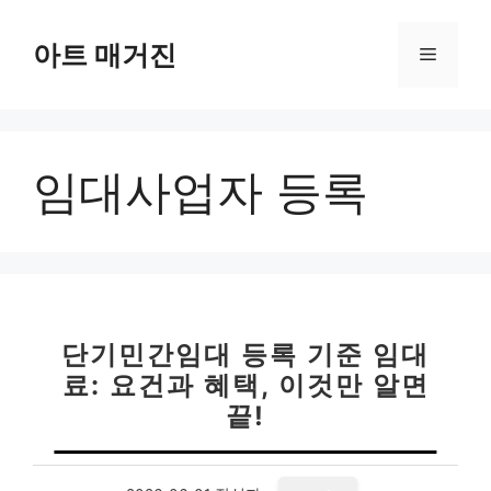
컨
텐
아트 매거진
메
츠
로
뉴
건
너
임대사업자 등록
뛰
기
단기민간임대 등록 기준 임대
료: 요건과 혜택, 이것만 알면
끝!