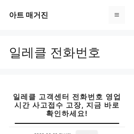
컨
텐
아트 매거진
메
츠
로
뉴
건
너
일레클 전화번호
뛰
기
일레클 고객센터 전화번호 영업
시간 사고접수 고장, 지금 바로
확인하세요!