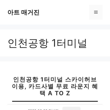
컨
텐
아트 매거진
메
츠
로
뉴
건
너
인천공항 1터미널
뛰
기
인천공항 1터미널 스카이허브
이용, 카드사별 무료 라운지 혜
택 A TO Z