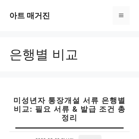
컨
텐
아트 매거진
메
츠
로
뉴
건
너
은행별 비교
뛰
기
미성년자 통장개설 서류 은행별
비교: 필요 서류 & 발급 조건 총
정리