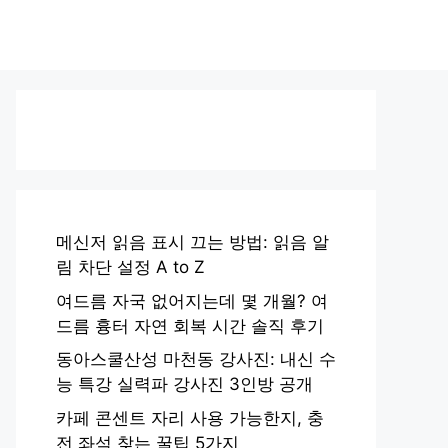
메신저 읽음 표시 끄는 방법: 읽음 알
림 차단 설정 A to Z
여드름 자국 없어지는데 몇 개월? 여
드름 흉터 자연 회복 시간 솔직 후기
동아스쿨산성 마천동 강사진: 내신 수
능 특강 실력파 강사진 3인방 공개
카페 콘센트 자리 사용 가능한지, 충
전 좌석 찾는 꿀팁 5가지