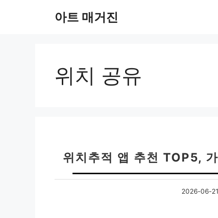
컨
아트 매거진
텐
츠
로
건
너
위치 공유
뛰
기
위치추적 앱 추천 TOP5, 
2026-06-2