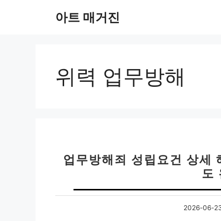
컨
아트 매거진
텐
츠
로
건
너
위력 업무방해
뛰
기
업무방해죄 성립요건 상세 해
도
2026-06-2