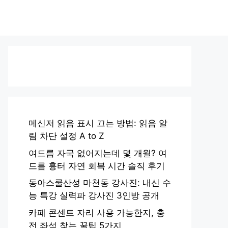
메신저 읽음 표시 끄는 방법: 읽음 알
림 차단 설정 A to Z
여드름 자국 없어지는데 몇 개월? 여
드름 흉터 자연 회복 시간 솔직 후기
동아스쿨산성 마천동 강사진: 내신 수
능 특강 실력파 강사진 3인방 공개
카페 콘센트 자리 사용 가능한지, 충
전 좌석 찾는 꿀팁 5가지