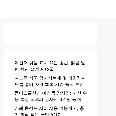
메신저 읽음 표시 끄는 방법: 읽음 알
림 차단 설정 A to Z
여드름 자국 없어지는데 몇 개월? 여
드름 흉터 자연 회복 시간 솔직 후기
동아스쿨산성 마천동 강사진: 내신 수
능 특강 실력파 강사진 3인방 공개
카페 콘센트 자리 사용 가능한지, 충
전 좌석 찾는 꿀팁 5가지