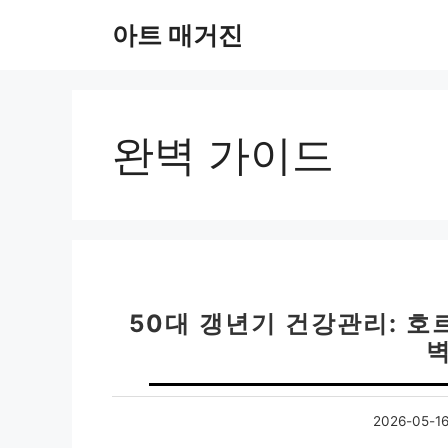
컨
아트 매거진
텐
츠
로
건
너
완벽 가이드
뛰
기
50대 갱년기 건강관리: 호
2026-05-1