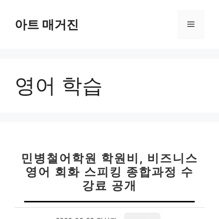
컨
텐
아트 매거진
메
츠
로
뉴
건
너
영어 학습
뛰
기
민병철어학원 학원비, 비즈니스
영어 회화 스피킹 종합과정 수
강료 공개