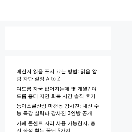
메신저 읽음 표시 끄는 방법: 읽음 알
림 차단 설정 A to Z
여드름 자국 없어지는데 몇 개월? 여
드름 흉터 자연 회복 시간 솔직 후기
동아스쿨산성 마천동 강사진: 내신 수
능 특강 실력파 강사진 3인방 공개
카페 콘센트 자리 사용 가능한지, 충
전 좌석 찾는 꿀팁 5가지