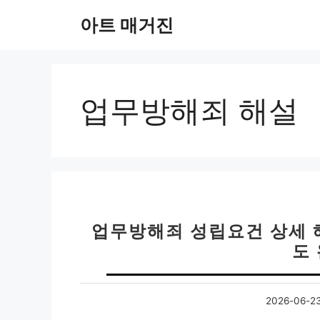
컨
아트 매거진
텐
츠
로
건
너
업무방해죄 해설
뛰
기
업무방해죄 성립요건 상세 해
도
2026-06-2