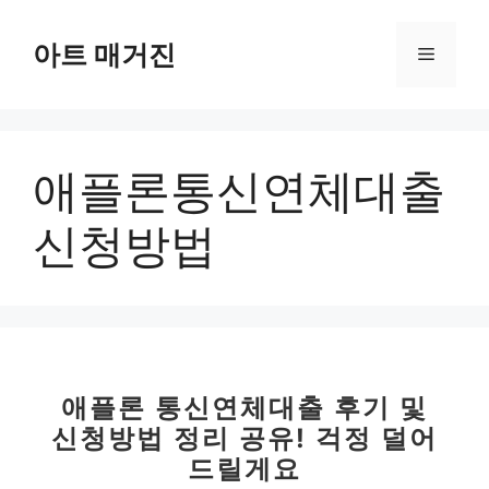
컨
텐
아트 매거진
메
츠
로
뉴
건
너
애플론통신연체대출
뛰
기
신청방법
애플론 통신연체대출 후기 및
신청방법 정리 공유! 걱정 덜어
드릴게요