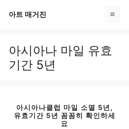
컨
텐
아트 매거진
메
츠
로
뉴
건
너
아시아나 마일 유효
뛰
기
기간 5년
아시아나클럽 마일 소멸 5년,
유효기간 5년 꼼꼼히 확인하세
요