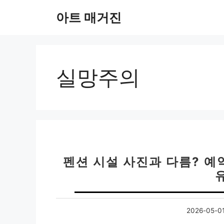
컨
아트 매거진
텐
츠
로
건
너
실망주의
뛰
기
펜션 시설 사진과 다름? 예
2026-05-0