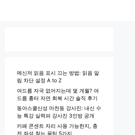
메신저 읽음 표시 끄는 방법: 읽음 알
림 차단 설정 A to Z
여드름 자국 없어지는데 몇 개월? 여
드름 흉터 자연 회복 시간 솔직 후기
동아스쿨산성 마천동 강사진: 내신 수
능 특강 실력파 강사진 3인방 공개
카페 콘센트 자리 사용 가능한지, 충
전 좌석 찾는 꿀팁 5가지