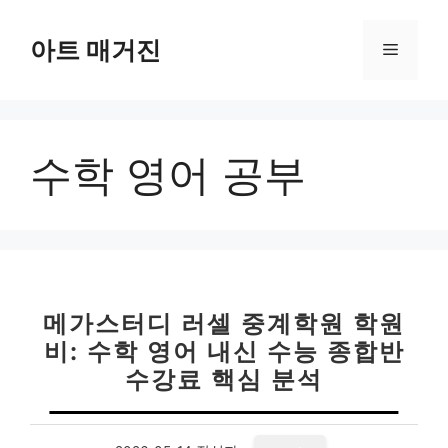
컨
텐
아트 매거진
메
츠
로
뉴
건
너
수학 영어 공부
뛰
기
메가스터디 러셀 중계학원 학원
비: 수학 영어 내신 수능 종합반
수강료 핵심 분석