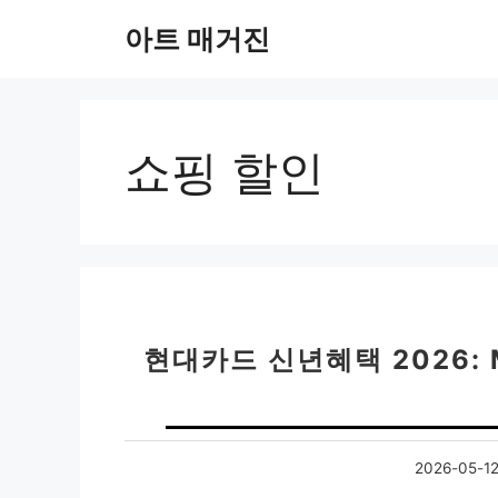
컨
아트 매거진
텐
츠
로
건
너
쇼핑 할인
뛰
기
현대카드 신년혜택 2026:
2026-05-1