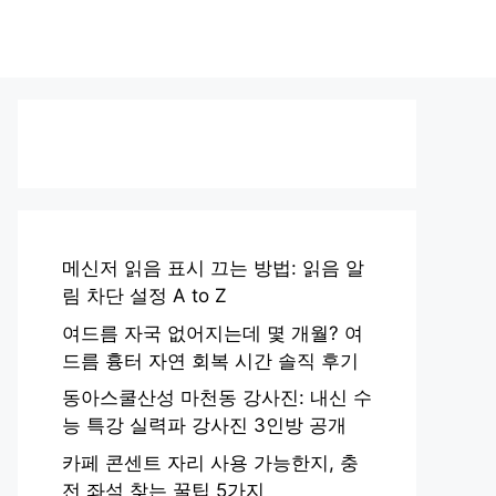
메신저 읽음 표시 끄는 방법: 읽음 알
림 차단 설정 A to Z
여드름 자국 없어지는데 몇 개월? 여
드름 흉터 자연 회복 시간 솔직 후기
동아스쿨산성 마천동 강사진: 내신 수
능 특강 실력파 강사진 3인방 공개
카페 콘센트 자리 사용 가능한지, 충
전 좌석 찾는 꿀팁 5가지