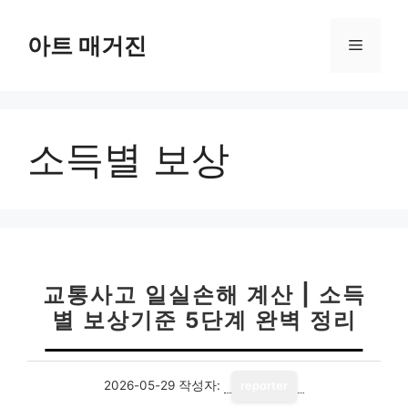
컨
텐
아트 매거진
메
츠
로
뉴
건
너
소득별 보상
뛰
기
교통사고 일실손해 계산 | 소득
별 보상기준 5단계 완벽 정리
2026-05-29
작성자:
reporter