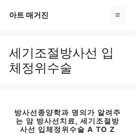
컨
텐
아트 매거진
메
츠
로
뉴
건
너
세기조절방사선 입
뛰
기
체정위수술
방사선종양학과 명의가 알려주
는 암 방사선치료, 세기조절방
사선 입체정위수술 A TO Z