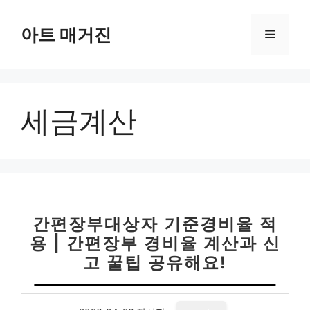
컨
텐
아트 매거진
메
츠
로
뉴
건
너
세금계산
뛰
기
간편장부대상자 기준경비율 적
용 | 간편장부 경비율 계산과 신
고 꿀팁 공유해요!