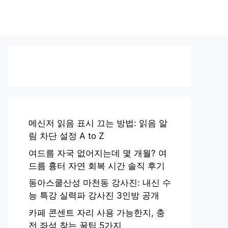
메신저 읽음 표시 끄는 방법: 읽음 알
림 차단 설정 A to Z
여드름 자국 없어지는데 몇 개월? 여
드름 흉터 자연 회복 시간 솔직 후기
동아스쿨산성 마천동 강사진: 내신 수
능 특강 실력파 강사진 3인방 공개
카페 콘센트 자리 사용 가능한지, 충
전 좌석 찾는 꿀팁 5가지