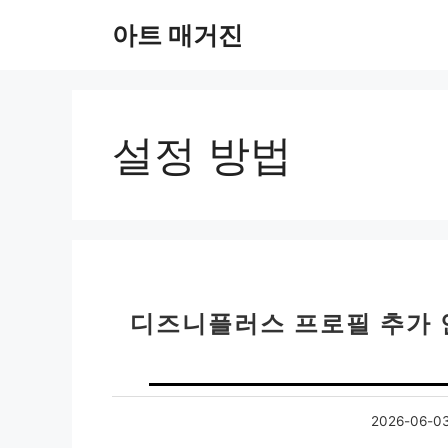
컨
아트 매거진
텐
츠
로
건
너
설정 방법
뛰
기
디즈니플러스 프로필 추가 
2026-06-0