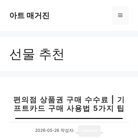
컨
텐
아트 매거진
메
츠
로
뉴
건
너
선물 추천
뛰
기
편의점 상품권 구매 수수료 | 기
프트카드 구매 사용법 5가지 팁
2026-05-26
작성자:
reporter